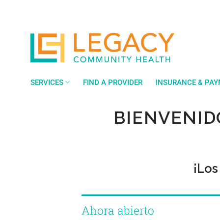
Saltar
al
contenido
SERVICES
FIND A PROVIDER
INSURANCE & PA
BIENVENID
¡Los
Ahora abierto