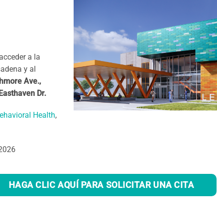
acceder a la
adena y al
thmore Ave.,
 Easthaven Dr.
ehavioral Health
,
 2026
HAGA CLIC AQUÍ PARA SOLICITAR UNA CITA