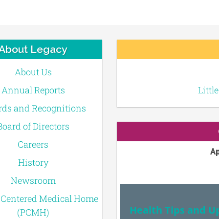
About Legacy
About Us
Annual Reports
Littl
ds and Recognitions
Board of Directors
Careers
Ap
History
Newsroom
-Centered Medical Home
Health Tips and U
(PCMH)