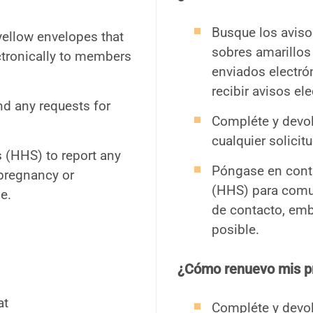
Busque los aviso
yellow envelopes that
sobres amarillos
ectronically to members
enviados electró
recibir avisos el
d any requests for
Compléte y devol
cualquier solicit
 (HHS) to report any
Póngase en cont
pregnancy or
(HHS) para comu
e.
de contacto, emb
posible.
¿Cómo renuevo mis p
at
Compléte y devol