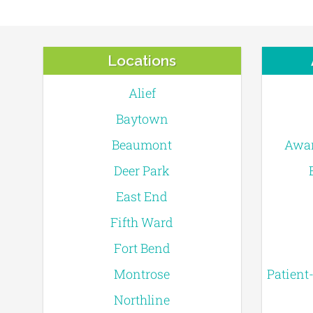
Locations
Alief
Baytown
Beaumont
Awar
Deer Park
East End
Fifth Ward
Fort Bend
Montrose
Patient
Northline