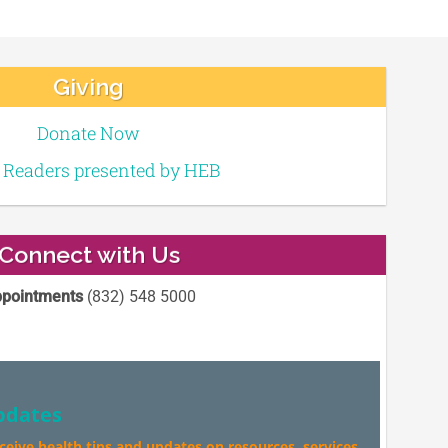
Giving
Donate Now
e Readers presented by HEB
Connect with Us
pointments
(832) 548 5000
pdates
eceive health tips and updates on resources, services