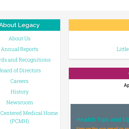
About Legacy
About Us
Annual Reports
Littl
ds and Recognitions
Board of Directors
Careers
Ap
History
Newsroom
-Centered Medical Home
Health Tips and U
(PCMH)
Sign up for our email to r