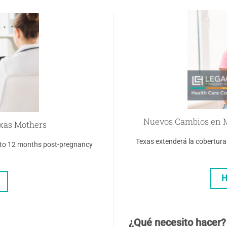
Nuevos Cambios en M
xas Mothers
Texas extenderá la cobertur
p to 12 months post-pregnancy
H
¿Qué necesito hacer?