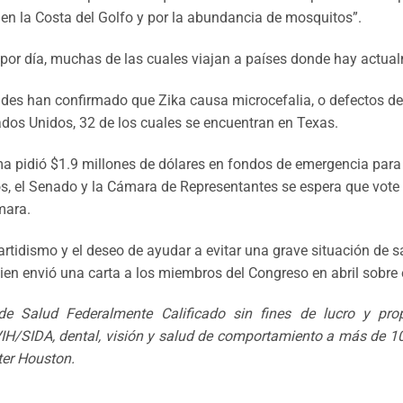
en la Costa del Golfo y por la abundancia de mosquitos”.
or día, muchas de las cuales viajan a países donde hay actual
ades han confirmado que Zika causa microcefalia, o defectos d
ados Unidos, 32 de los cuales se encuentran en Texas.
pidió $1.9 millones de dólares en fondos de emergencia para l
os, el Senado y la Cámara de Representantes se espera que vote
mara.
rtidismo y el deseo de ayudar a evitar una grave situación de sa
quien envió una carta a los miembros del Congreso en abril sobre 
 Salud Federalmente Calificado sin fines de lucro y propo
l VIH/SIDA, dental, visión y salud de comportamiento a más de 
ter Houston.