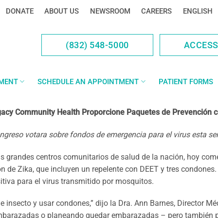
DONATE
ABOUT US
NEWSROOM
CAREERS
ENGLISH
(832) 548-5000
ACCES
YMENT
SCHEDULE AN APPOINTMENT
PATIENT FORMS
acy Community Health Proporcione Paquetes de Prevención c
ngreso votara sobre fondos de emergencia para el virus esta 
grandes centros comunitarios de salud de la nación, hoy come
 de Zika, que incluyen un repelente con DEET y tres condones.
iva para el virus transmitido por mosquitos.
 de insecto y usar condones,” dijo la Dra. Ann Barnes, Director 
 embarazadas o planeando quedar embarazadas – pero también 