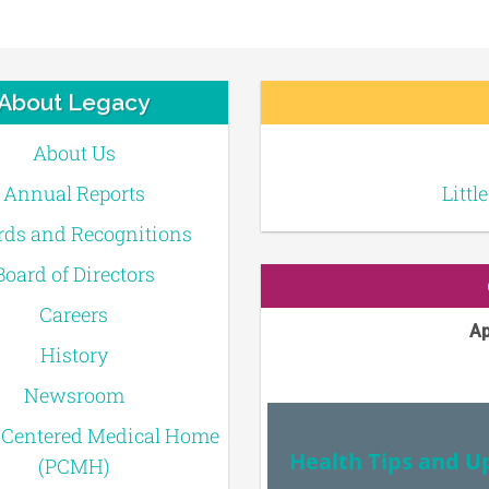
About Legacy
About Us
Annual Reports
Littl
ds and Recognitions
Board of Directors
Careers
Ap
History
Newsroom
-Centered Medical Home
Health Tips and U
(PCMH)