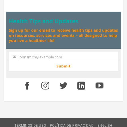
Health Tips and Updates
Sign up for our email to receive health tips and updates
on resources, services and events – all designed to help
you live a healthier life!
johnsmith@example.com
Your
email
Submit
TÉRMINOS DE USO
POLÍTICA DE PRIVACIDAD
ENGLISH