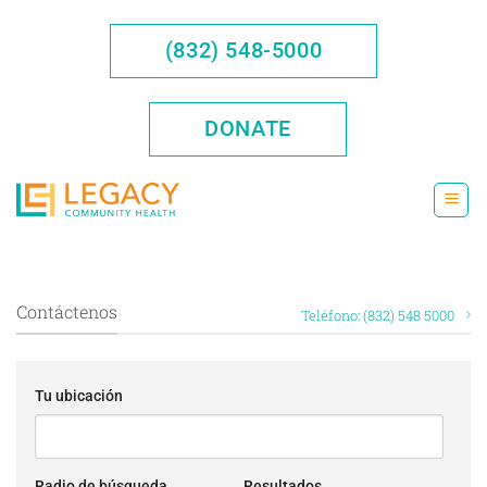
Saltar
al
(832) 548-5000
contenido
DONATE
Contáctenos
Teléfono: (832) 548 5000
Tu ubicación
Radio de búsqueda
Resultados