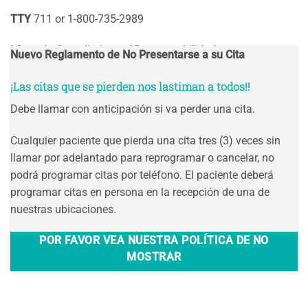
TTY
711 or 1-800-735-2989
Línea de Cumplimiento / Responsabilidad
832-548-5018
Nuevo Reglamento de No Presentarse a su Cita
¡Las citas que se pierden nos lastiman a todos!!
Debe llamar con anticipación si va perder una cita.
Cualquier paciente que pierda una cita tres (3) veces sin
llamar por adelantado para reprogramar o cancelar, no
podrá programar citas por teléfono. El paciente deberá
programar citas en persona en la recepción de una de
nuestras ubicaciones.
POR FAVOR VEA NUESTRA POLÍTICA DE NO
MOSTRAR