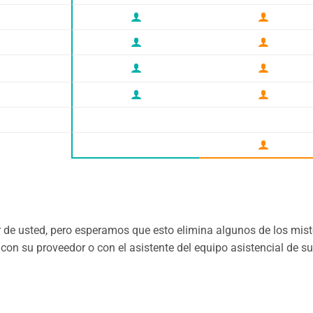









de usted, pero esperamos que esto elimina algunos de los miste
on su proveedor o con el asistente del equipo asistencial de su 