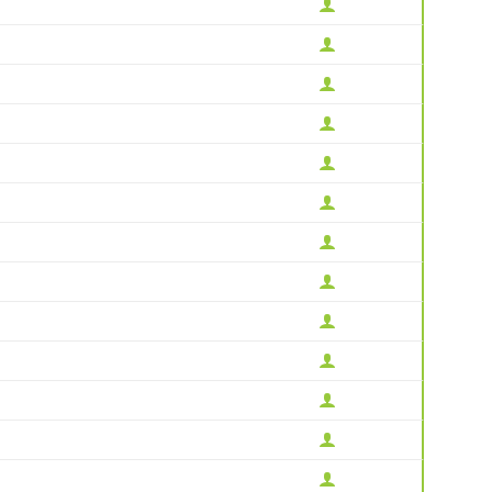












