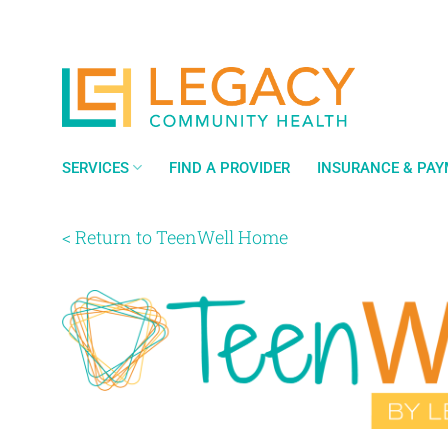
Saltar
al
contenido
SERVICES
FIND A PROVIDER
INSURANCE & PA
< Return to TeenWell Home