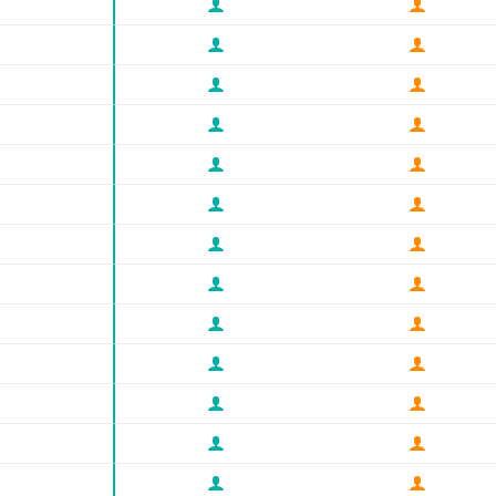

























