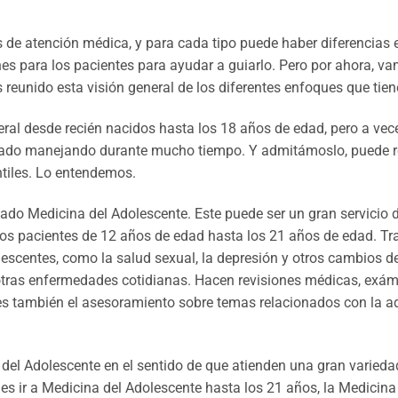
de atención médica, y para cada tipo puede haber diferencias e
s para los pacientes para ayudar a guiarlo. Pero por ahora, va
eunido esta visión general de los diferentes enfoques que tien
eneral desde recién nacidos hasta los 18 años de edad, pero a ve
ado manejando durante mucho tiempo. Y admitámoslo, puede re
ntiles. Lo entendemos.
ado Medicina del Adolescente. Este puede ser un gran servicio 
a los pacientes de 12 años de edad hasta los 21 años de edad. Tr
scentes, como la salud sexual, la depresión y otros cambios d
y otras enfermedades cotidianas. Hacen revisiones médicas, exá
s también el asesoramiento sobre temas relacionados con la ad
del Adolescente en el sentido de que atienden una gran variedad
s ir a Medicina del Adolescente hasta los 21 años, la Medicina 