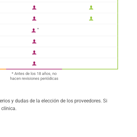




*




* Antes de los 18 años, no
hacen revisiones periódicas
rios y dudas de la elección de los proveedores. Si
clínica.