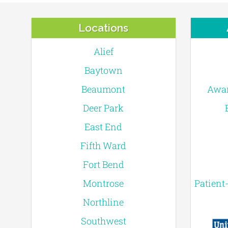
Locations
Alief
Baytown
Beaumont
Awar
Deer Park
East End
Fifth Ward
Fort Bend
Montrose
Patient
Northline
Southwest