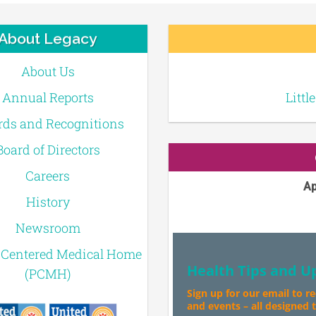
About Legacy
About Us
Annual Reports
Littl
ds and Recognitions
Board of Directors
Careers
Ap
History
Newsroom
-Centered Medical Home
Health Tips and U
(PCMH)
Sign up for our email to r
and events – all designed to