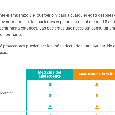
te el embarazo y el puerperio, y casi a cualquier edad después 
ue normalmente las pacientes esperan a tener al menos 18 años.
esperar hasta entonces. Las pacientes que necesiten consultar 
ón primaria.
ué proveedores pueden ser los más adecuados para ayudar. No ob
ejas.
Medicina del
Medicina de familia
adolescente


orte o el



