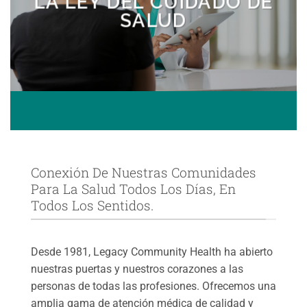
LA LEY DEL CUIDADO DE
¿CONFUNDIDO SOBRE LA LEY DE CUIDADO DE
SALUD
SALUD Y LA INSCRIPCIÓN?
Conexión De Nuestras Comunidades
Para La Salud Todos Los Días, En
Todos Los Sentidos.
Desde 1981, Legacy Community Health ha abierto
nuestras puertas y nuestros corazones a las
personas de todas las profesiones. Ofrecemos una
amplia gama de atención médica de calidad y