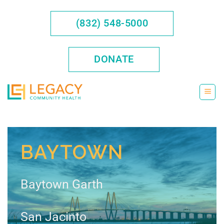
Saltar
al
(832) 548-5000
contenido
DONATE
BAYTOWN
Baytown Garth
San Jacinto