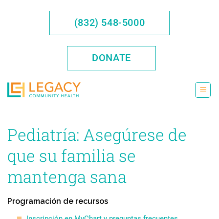
Saltar
al
(832) 548-5000
contenido
DONATE
Pediatría: Asegúrese de
que su familia se
mantenga sana
Programación de recursos
Inscripción en MyChart y preguntas frecuentes