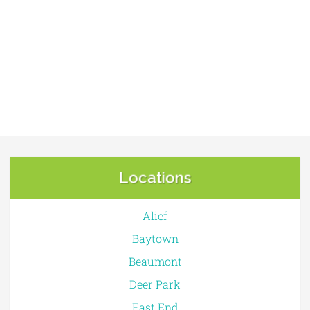
Locations
Alief
Baytown
Beaumont
Deer Park
East End