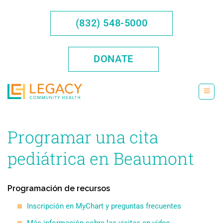
Saltar
al
(832) 548-5000
contenido
DONATE
Programar una cita
pediátrica en Beaumont
Programación de recursos
Inscripción en MyChart y preguntas frecuentes
Más información sobre las visitas en vídeo