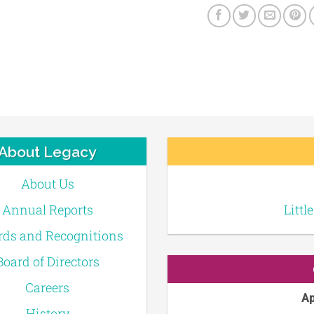
About Legacy
About Us
Annual Reports
Littl
ds and Recognitions
Board of Directors
Careers
Ap
History