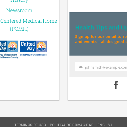
Newsroom
-Centered Medical Home
Health Tips and U
(PCMH)
Sign up for our email to r
and events – all designed to
johnsmith@example.co
Your
email
TÉRMINOS DE USO
POLÍTICA DE PRIVACIDAD
ENGLISH