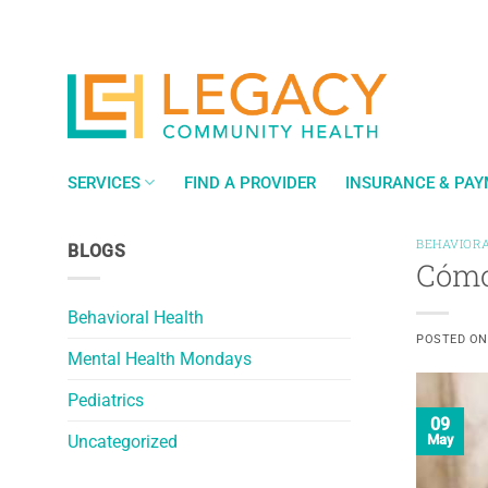
Saltar
al
contenido
SERVICES
FIND A PROVIDER
INSURANCE & PA
BEHAVIORA
BLOGS
Cómo
Behavioral Health
POSTED O
Mental Health Mondays
Pediatrics
09
Uncategorized
May