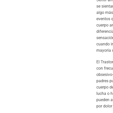
se sienta
algo más 
eventos q
cuerpo an
diferenci
sensación
cuando in
mayoría d
El Trasto
con frecu
obsesivo-
padres pu
cuerpo de
lucha o h
pueden a
por dolor