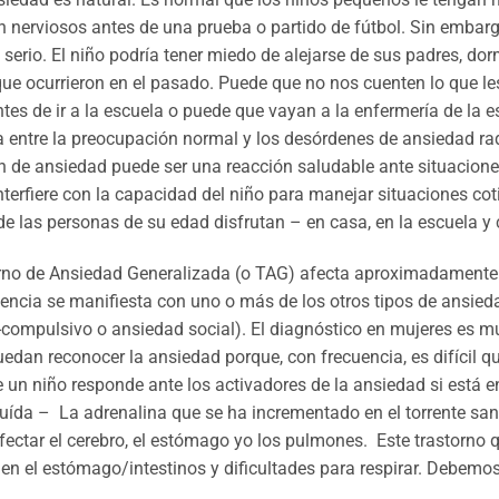
n nerviosos antes de una prueba o partido de fútbol. Sin embarg
serio. El niño podría tener miedo de alejarse de sus padres, dor
ue ocurrieron en el pasado. Puede que no nos cuenten lo que le
tes de ir a la escuela o puede que vayan a la enfermería de la 
a entre la preocupación normal y los desórdenes de ansiedad rad
 de ansiedad puede ser una reacción saludable ante situacione
terfiere con la capacidad del niño para manejar situaciones cot
e las personas de su edad disfrutan – en casa, en la escuela y
rno de Ansiedad Generalizada (o TAG) afecta aproximadamente de
encia se manifiesta con uno o más de los otros tipos de ansie
compulsivo o ansiedad social). El diagnóstico en mujeres es mu
edan reconocer la ansiedad porque, con frecuencia, es difícil qu
 un niño responde ante los activadores de la ansiedad si está e
uída – La adrenalina que se ha incrementado en el torrente sa
fectar el cerebro, el estómago yo los pulmones. Este trastorno
 en el estómago/intestinos y dificultades para respirar. Debemo