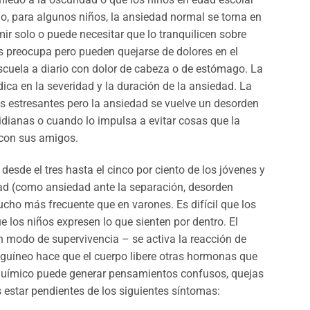
o, para algunos niños, la ansiedad normal se torna en
mir solo o puede necesitar que lo tranquilicen sobre
s preocupa pero pueden quejarse de dolores en el
escuela a diario con dolor de cabeza o de estómago. La
ica en la severidad y la duración de la ansiedad. La
s estresantes pero la ansiedad se vuelve un desorden
idianas o cuando lo impulsa a evitar cosas que la
 con sus amigos.
sde el tres hasta el cinco por ciento de los jóvenes y
dad (como ansiedad ante la separación, desorden
cho más frecuente que en varones. Es difícil que los
e los niños expresen lo que sienten por dentro. El
n modo de supervivencia – se activa la reacción de
nguíneo hace que el cuerpo libere otras hormonas que
 químico puede generar pensamientos confusos, quejas
s estar pendientes de los siguientes síntomas: