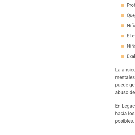
Pro
Que
Niñ
El e
Niñ
Exa
La ansied
mentales 
puede gen
abuso de 
En Legacy
hacia los
posibles.