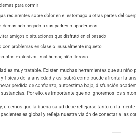
blemas para dormir
jas recurrentes sobre dolor en el estómago u otras partes del cuer
o demasiado pegado a sus padres o apoderados
vitar amigos o situaciones que disfrutó en el pasado
o con problemas en clase o inusualmente inquieto
bruptos explosivos, mal humor, niño lloroso
ad es muy tratable. Existen muchas herramientas que su niño p
y físicas de la ansiedad y así sabrá cómo puede afrontar la an
erar pérdida de confianza, autoestima baja, disfunción académ
sustancias. Por ello, es importante que no ignoremos los sínto
, creemos que la buena salud debe reflejarse tanto en la mente 
 pacientes es global y refleja nuestra visión de conectar a las 