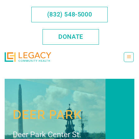
Saltar
al
(832) 548-5000
contenido
DONATE
DEER PARK
Deer Park Center St.