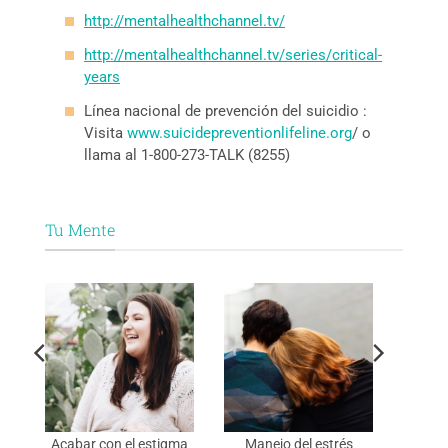
http://mentalhealthchannel.tv/
http://mentalhealthchannel.tv/series/critical-
years
Línea nacional de prevención del suicidio :
Visita
www.suicidepreventionlifeline.org
/ o
llama al 1-800-273-TALK (8255)
Tu Mente
os
Acabar con el estigma
Manejo del estrés