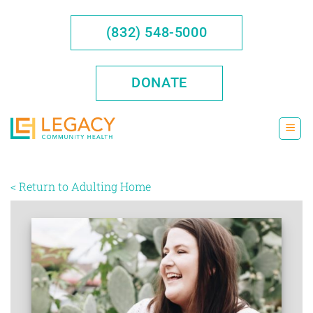
Saltar
al
(832) 548-5000
contenido
DONATE
< Return to Adulting Home