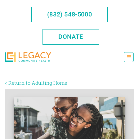
Saltar
al
(832) 548-5000
contenido
DONATE
< Return to Adulting Home