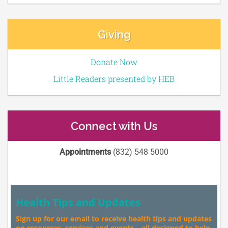
Giving
Donate Now
Little Readers presented by HEB
Connect with Us
Appointments
(832) 548 5000
Health Tips and Updates
Sign up for our email to receive health tips and updates
on resources, services and events – all designed to help