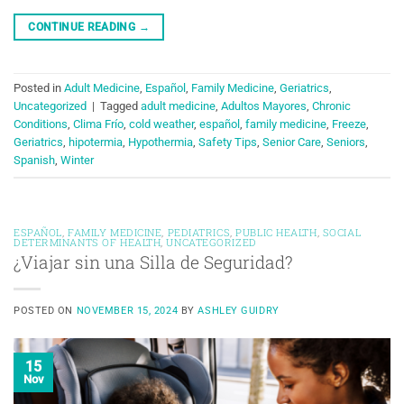
CONTINUE READING
→
Posted in
Adult Medicine
,
Español
,
Family Medicine
,
Geriatrics
,
Uncategorized
|
Tagged
adult medicine
,
Adultos Mayores
,
Chronic
Conditions
,
Clima Frío
,
cold weather
,
español
,
family medicine
,
Freeze
,
Geriatrics
,
hipotermia
,
Hypothermia
,
Safety Tips
,
Senior Care
,
Seniors
,
Spanish
,
Winter
ESPAÑOL
,
FAMILY MEDICINE
,
PEDIATRICS
,
PUBLIC HEALTH
,
SOCIAL
DETERMINANTS OF HEALTH
,
UNCATEGORIZED
¿Viajar sin una Silla de Seguridad?
POSTED ON
NOVEMBER 15, 2024
BY
ASHLEY GUIDRY
15
Nov