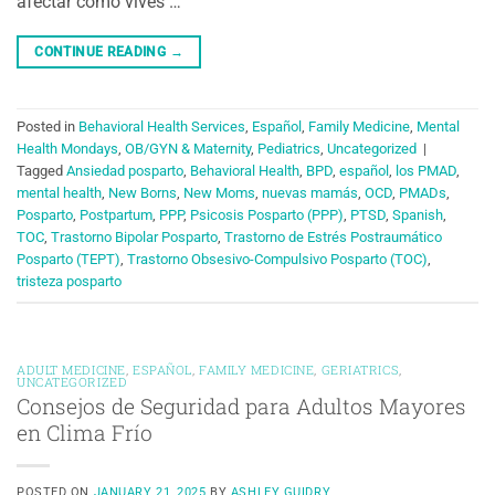
afectar cómo vives …
CONTINUE READING
→
Posted in
Behavioral Health Services
,
Español
,
Family Medicine
,
Mental
Health Mondays
,
OB/GYN & Maternity
,
Pediatrics
,
Uncategorized
|
Tagged
Ansiedad posparto
,
Behavioral Health
,
BPD
,
español
,
los PMAD
,
mental health
,
New Borns
,
New Moms
,
nuevas mamás
,
OCD
,
PMADs
,
Posparto
,
Postpartum
,
PPP
,
Psicosis Posparto (PPP)
,
PTSD
,
Spanish
,
TOC
,
Trastorno Bipolar Posparto
,
Trastorno de Estrés Postraumático
Posparto (TEPT)
,
Trastorno Obsesivo-Compulsivo Posparto (TOC)
,
tristeza posparto
ADULT MEDICINE
,
ESPAÑOL
,
FAMILY MEDICINE
,
GERIATRICS
,
UNCATEGORIZED
Consejos de Seguridad para Adultos Mayores
en Clima Frío
POSTED ON
JANUARY 21, 2025
BY
ASHLEY GUIDRY