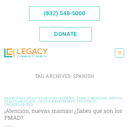
Skip
to
(832) 548-5000
content
DONATE
TAG ARCHIVES:
SPANISH
BEHAVIORAL HEALTH SERVICES
,
ESPAÑOL
,
FAMILY MEDICINE
,
MENTAL
HEALTH MONDAYS
,
OB/GYN & MATERNITY
,
PEDIATRICS
,
UNCATEGORIZED
¡Atención, nuevas mamás! ¿Sabes qué son los
PMAD?