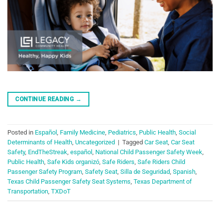
CONTINUE READING
→
Posted in
Español
,
Family Medicine
,
Pediatrics
,
Public Health
,
Social
Determinants of Health
,
Uncategorized
|
Tagged
Car Seat
,
Car Seat
Safety
,
EndTheStreak
,
español
,
National Child Passenger Safety Week
,
Public Health
,
Safe Kids organizó
,
Safe Riders
,
Safe Riders Child
Passenger Safety Program
,
Safety Seat
,
Silla de Seguridad
,
Spanish
,
Texas Child Passenger Safety Seat Systems
,
Texas Department of
Transportation
,
TXDoT