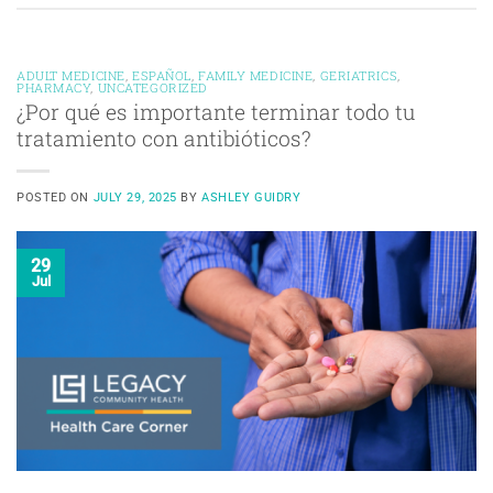
ADULT MEDICINE
,
ESPAÑOL
,
FAMILY MEDICINE
,
GERIATRICS
,
PHARMACY
,
UNCATEGORIZED
¿Por qué es importante terminar todo tu
tratamiento con antibióticos?
POSTED ON
JULY 29, 2025
BY
ASHLEY GUIDRY
29
Jul