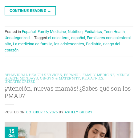
CONTINUE READING
→
Posted in
Español
,
Family Medicine
,
Nutrition
,
Pediatrics
,
Teen Health
,
Uncategorized
|
Tagged
el colesterol
,
español
,
Familiares con colesterol
alto
,
La medicina de familia
,
los adolescentes
,
Pediatría
,
riesgo del
corazón
BEHAVIORAL HEALTH SERVICES
,
ESPAÑOL
,
FAMILY MEDICINE
,
MENTAL
HEALTH MONDAYS
,
OB/GYN & MATERNITY
,
PEDIATRICS
,
UNCATEGORIZED
¡Atención, nuevas mamás! ¿Sabes qué son los
PMAD?
POSTED ON
OCTOBER 15, 2025
BY
ASHLEY GUIDRY
15
Oct