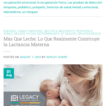
recuperación emocional
,
la recuperación física
,
Las pruebas de detección
temprana
,
pediátrico
,
postparto
,
Servicios de salud mental y emocional
,
telemedicina
,
un chequeo
ESPAÑOL
,
FAMILY MEDICINE
,
OB/GYN & MATERNITY
,
PEDIATRICS
,
PUBLIC HEALTH
,
SOCIAL DETERMINANTS OF HEALTH
,
UNCATEGORIZED
Más Que Leche: Lo Que Realmente Construye
la Lactancia Materna
POSTED ON
AUGUST 1, 2025
BY
ASHLEY GUIDRY
01
Aug