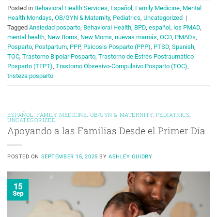
Posted in
Behavioral Health Services
,
Español
,
Family Medicine
,
Mental
Health Mondays
,
OB/GYN & Maternity
,
Pediatrics
,
Uncategorized
|
Tagged
Ansiedad posparto
,
Behavioral Health
,
BPD
,
español
,
los PMAD
,
mental health
,
New Borns
,
New Moms
,
nuevas mamás
,
OCD
,
PMADs
,
Posparto
,
Postpartum
,
PPP
,
Psicosis Posparto (PPP)
,
PTSD
,
Spanish
,
TOC
,
Trastorno Bipolar Posparto
,
Trastorno de Estrés Postraumático
Posparto (TEPT)
,
Trastorno Obsesivo-Compulsivo Posparto (TOC)
,
tristeza posparto
ESPAÑOL
,
FAMILY MEDICINE
,
OB/GYN & MATERNITY
,
PEDIATRICS
,
UNCATEGORIZED
Apoyando a las Familias Desde el Primer Día
POSTED ON
SEPTEMBER 15, 2025
BY
ASHLEY GUIDRY
15
Sep