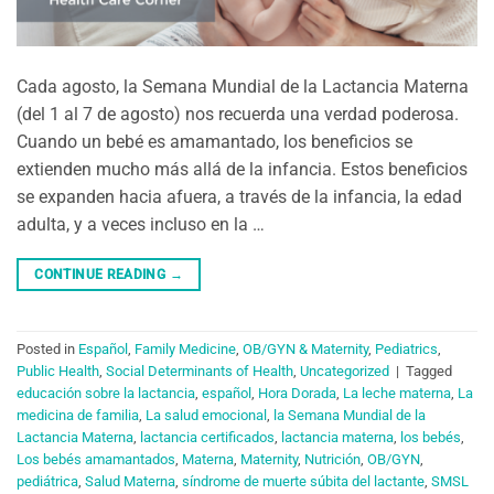
Cada agosto, la Semana Mundial de la Lactancia Materna
(del 1 al 7 de agosto) nos recuerda una verdad poderosa.
Cuando un bebé es amamantado, los beneficios se
extienden mucho más allá de la infancia. Estos beneficios
se expanden hacia afuera, a través de la infancia, la edad
adulta, y a veces incluso en la …
CONTINUE READING
→
Posted in
Español
,
Family Medicine
,
OB/GYN & Maternity
,
Pediatrics
,
Public Health
,
Social Determinants of Health
,
Uncategorized
|
Tagged
educación sobre la lactancia
,
español
,
Hora Dorada
,
La leche materna
,
La
medicina de familia
,
La salud emocional
,
la Semana Mundial de la
Lactancia Materna
,
lactancia certificados
,
lactancia materna
,
los bebés
,
Los bebés amamantados
,
Materna
,
Maternity
,
Nutrición
,
OB/GYN
,
pediátrica
,
Salud Materna
,
síndrome de muerte súbita del lactante
,
SMSL