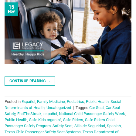
15
Nov
CONTINUE READING
→
Posted in
Español
,
Family Medicine
,
Pediatrics
,
Public Health
,
Social
Determinants of Health
,
Uncategorized
|
Tagged
Car Seat
,
Car Seat
Safety
,
EndTheStreak
,
español
,
National Child Passenger Safety Week
,
Public Health
,
Safe Kids organizó
,
Safe Riders
,
Safe Riders Child
Passenger Safety Program
,
Safety Seat
,
Silla de Seguridad
,
Spanish
,
Texas Child Passenger Safety Seat Systems
,
Texas Department of